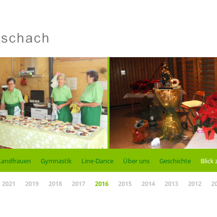
Landfrauen
Gymnastik
Line-Dance
Über uns
Geschichte
Blick 
2021
2019
2018
2017
2016
2015
2014
2013
2012
2