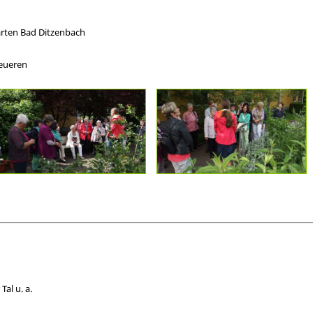
arten Bad Ditzenbach
eueren
al u. a.